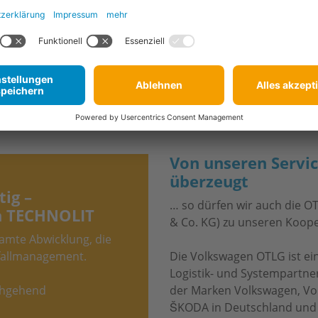
Von unseren Servic
überzeugt
tig –
… so dürfen wir auch die O
on TECHNOLIT
& Co. KG) zu unseren Koope
amte Abwicklung, die
tfallmanagement.
Die Volkswagen OTLG ist e
Logistik- und Systempartner
rchgehend
der Marken Volkswagen, Vo
ŠKODA in Deutschland und