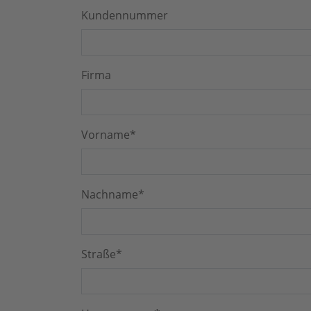
Kundennummer
Bitte nicht ausfüllen.
Firma
Vorname*
Nachname*
Straße*