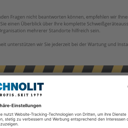
nden Fragen nicht beantworten können, empfehlen wir Ihn
Sie einen Überblick über Ihre komplette Schweißgeräteausst
ganisation mehrerer Standorte hilfreich sein.
rheit unterstützen wir Sie jederzeit bei der Wartung und Ins
iebssicherheit in Bezug auf Ihre Schweiß
lagert werden, defekte Teile sind zu ersetzen
el stellen ein hohes Gefahrenpotential dar
me bieten keinen ausreichenden Schutz