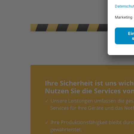
Ihre Sicherheit ist uns wich
Nutzen Sie die Services v
Unsere Leistungen umfassen die ges
Services für Ihre Geräte und das No
Ihre Produktionsfähigkeit bleibt du
gewährleistet.