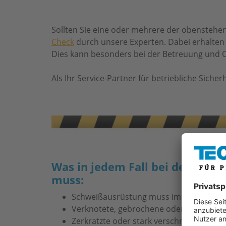
Sollten Sie eine oder mehrere der obenstehe
Check
durch unsere Experten. Dabei erhalten 
Dies kann besonders bei der Betreuung und Or
Als Ihr Service-Partner für betriebliche Siche
Was in jedem Fall bei der Betr
muss:
Schweißausrüstung muss immer sicher ge
Verknotete, gebrochene oder defekte Kab
Zerkratzte oder stark verschmutzte Hel