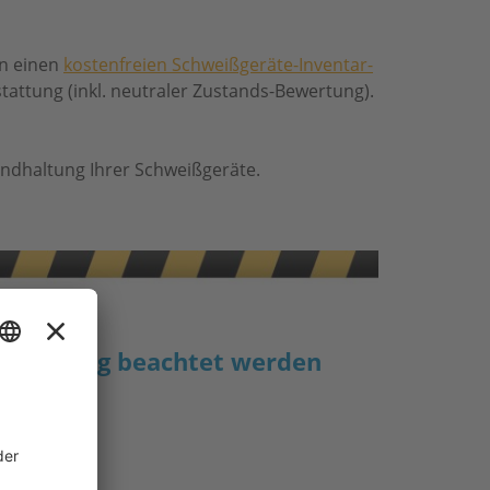
en einen
kostenfreien Schweißgeräte-Inventar-
attung (inkl. neutraler Zustands-Bewertung).
tandhaltung Ihrer Schweißgeräte.
ausrüstung beachtet werden