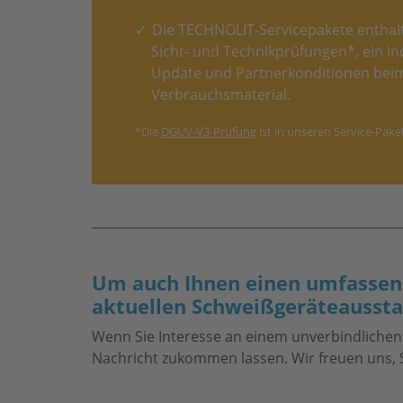
Die TECHNOLIT-Servicepakete enthal
Sicht- und Technikprüfungen*, ein i
Update und Partnerkonditionen beim
Verbrauchsmaterial.
*Die
DGUV-V3-Prüfung
ist in unseren Service-Pake
Um auch Ihnen einen umfassende
aktuellen Schweißgeräteausst
Wenn Sie Interesse an einem unverbindliche
Nachricht zukommen lassen. Wir freuen uns, S