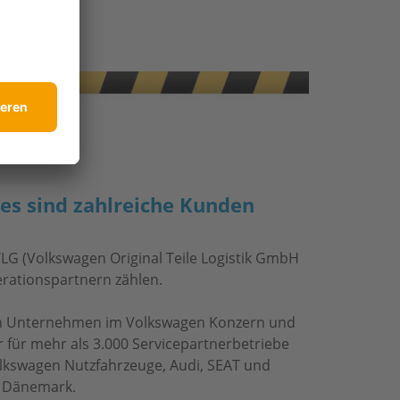
es sind zahlreiche Kunden
TLG (Volkswagen Original Teile Logistik GmbH
rationspartnern zählen.
in Unternehmen im Volkswagen Konzern und
 für mehr als 3.000 Servicepartnerbetriebe
lkswagen Nutzfahrzeuge, Audi, SEAT und
 Dänemark.